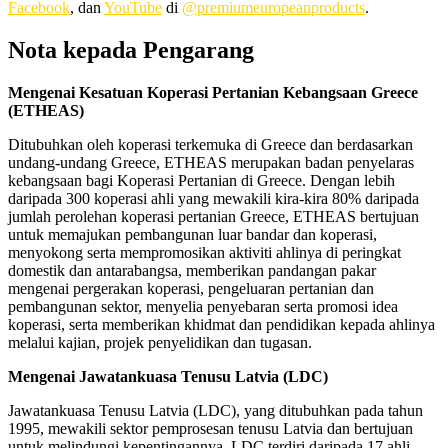
Facebook
, dan
YouTube
di
@premiumeuropeanproducts
.
Nota kepada Pengarang
Mengenai Kesatuan Koperasi Pertanian Kebangsaan Greece
(ETHEAS)
Ditubuhkan oleh koperasi terkemuka di Greece dan berdasarkan
undang-undang Greece, ETHEAS merupakan badan penyelaras
kebangsaan bagi Koperasi Pertanian di Greece. Dengan lebih
daripada 300 koperasi ahli yang mewakili kira-kira 80% daripada
jumlah perolehan koperasi pertanian Greece, ETHEAS bertujuan
untuk memajukan pembangunan luar bandar dan koperasi,
menyokong serta mempromosikan aktiviti ahlinya di peringkat
domestik dan antarabangsa, memberikan pandangan pakar
mengenai pergerakan koperasi, pengeluaran pertanian dan
pembangunan sektor, menyelia penyebaran serta promosi idea
koperasi, serta memberikan khidmat dan pendidikan kepada ahlinya
melalui kajian, projek penyelidikan dan tugasan.
Mengenai Jawatankuasa Tenusu Latvia (LDC)
Jawatankuasa Tenusu Latvia (LDC), yang ditubuhkan pada tahun
1995, mewakili sektor pemprosesan tenusu Latvia dan bertujuan
untuk melindungi kepentingannya. LDC terdiri daripada 17 ahli